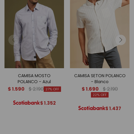
CAMISA MOSTO
CAMISA SETON POLANCO
POLANCO - Azul
- Blanco
$
1.590
$
2.190
$
1.690
$
2.190
27
22
$
1.352
$
1.437