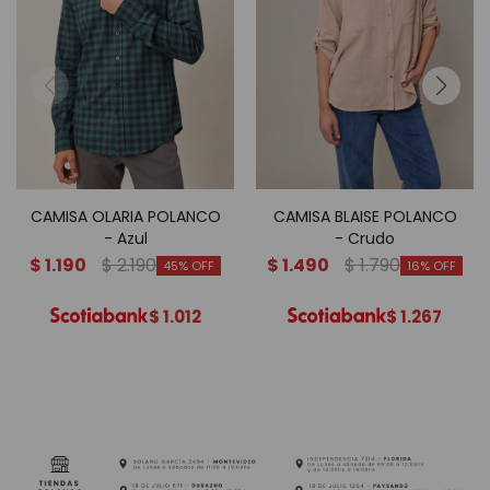
CAMISA OLARIA POLANCO
CAMISA BLAISE POLANCO
- Azul
- Crudo
$
1.190
$
2.190
$
1.490
$
1.790
45
16
$
1.012
$
1.267