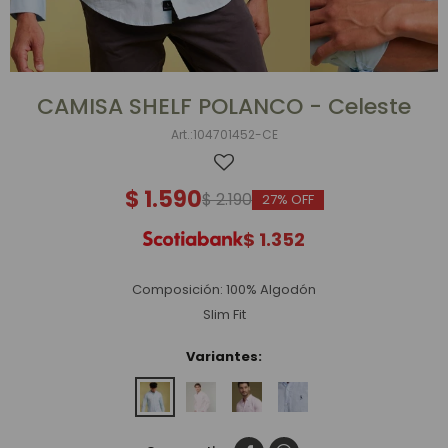
CAMISA SHELF POLANCO - Celeste
104701452-CE
$
1.590
$
2.190
27
$
1.352
Composición: 100% Algodón
Slim Fit
Variantes: