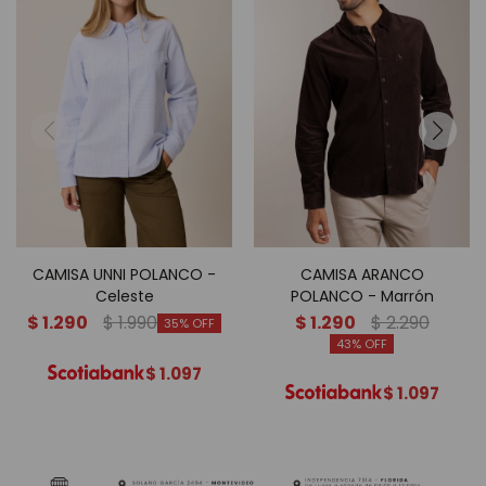
CAMISA UNNI POLANCO -
CAMISA ARANCO
Celeste
POLANCO - Marrón
$
1.290
$
1.990
$
1.290
$
2.290
35
43
$
1.097
$
1.097