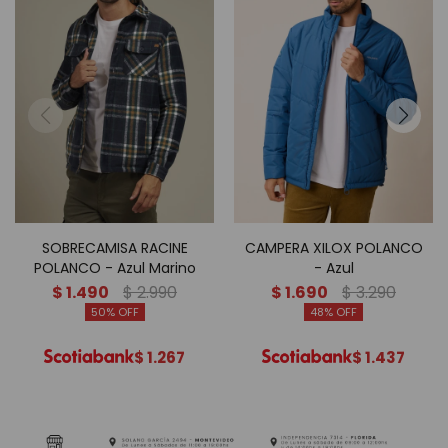
SOBRECAMISA RACINE
CAMPERA XILOX POLANCO
POLANCO - Azul Marino
- Azul
$
1.490
$
2.990
$
1.690
$
3.290
50
48
$
1.267
$
1.437