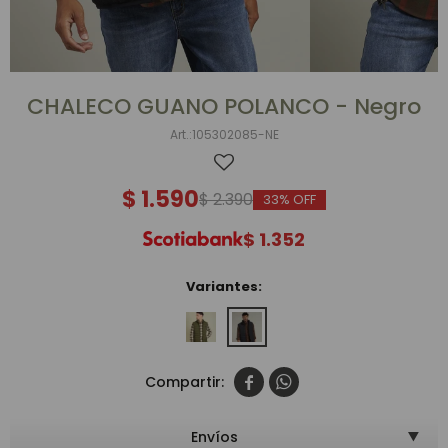
CHALECO GUANO POLANCO - Negro
105302085-NE
$
1.590
$
2.390
33
$
1.352
Variantes:


Envíos