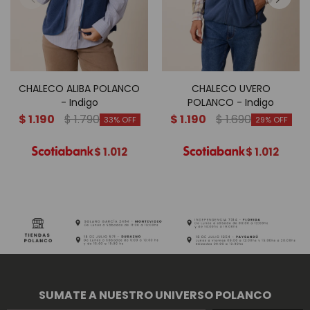
CHALECO ALIBA POLANCO
CHALECO UVERO
- Indigo
POLANCO - Indigo
$
1.190
$
1.790
$
1.190
$
1.690
33
29
$
1.012
$
1.012
SUMATE A NUESTRO UNIVERSO POLANCO