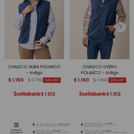
CHALECO ALIBA POLANCO
CHALECO UVERO
- Indigo
POLANCO - Indigo
$
1.190
$
1.790
$
1.190
$
1.690
33
29
$
1.012
$
1.012