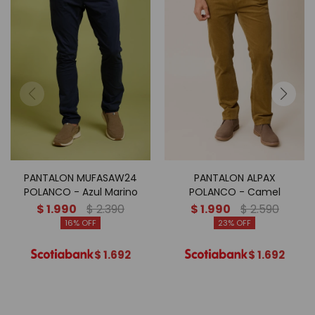
PANTALON MUFASAW24
PANTALON ALPAX
POLANCO - Azul Marino
POLANCO - Camel
$
1.990
$
2.390
$
1.990
$
2.590
16
23
$
1.692
$
1.692