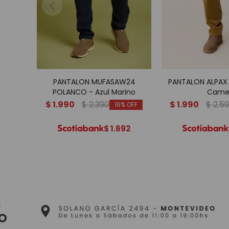
PANTALON MUFASAW24
PANTALON ALPAX
POLANCO - Azul Marino
Came
$
1.990
$
2.390
$
1.990
$
2.5
16
$
1.692