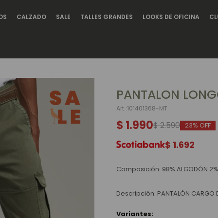
OS
CALZADO
SALE
TALLES GRANDES
LOOKS DE OFICINA
CL
PANTALON LONGO
101401368-MT
$
1.990
$
2.590
23
$
1.692
Composición: 98% ALGODÓN 2
Descripción: PANTALÓN CARGO D
Variantes: