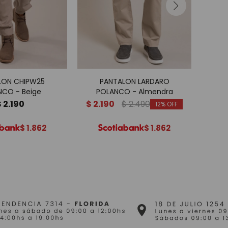
LON CHIPW25
PANTALON LARDARO
PANT
NCO - Beige
POLANCO - Almendra
$
2.190
$
2.190
$
2.490
$
2.
12
$
1.862
$
1.862