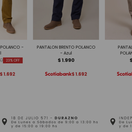
 POLANCO -
PANTALON BRENTO POLANCO
PANTA
l
- Azul
POLA
90
$
1.990
23
$
1.692
$
1.692