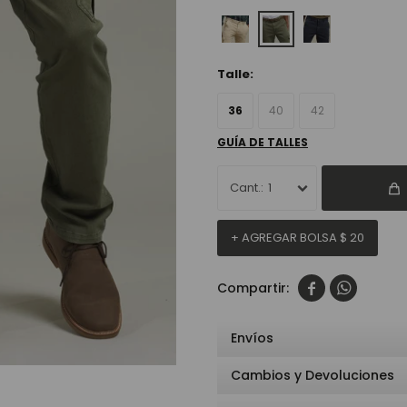
Talle:
36
40
42
GUÍA DE TALLES
1
+ AGREGAR BOLSA
$
20


Envíos
Cambios y Devoluciones