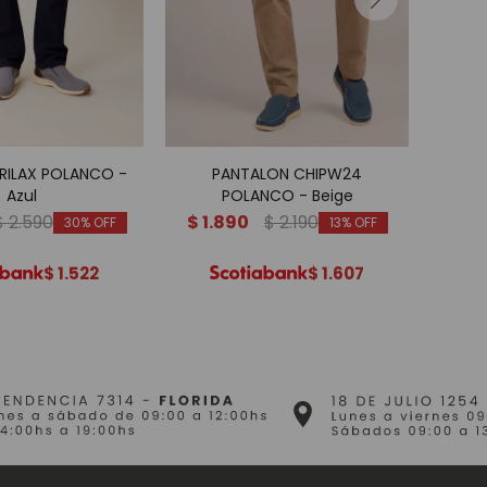
RILAX POLANCO -
PANTALON CHIPW24
PANT
Azul
POLANCO - Beige
$
2.590
$
1.890
$
2.190
$
1.
30
13
$
1.522
$
1.607