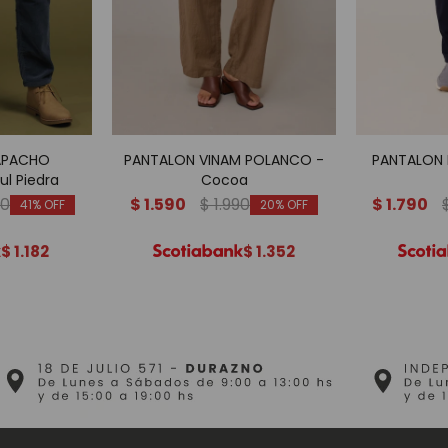
APACHO
PANTALON VINAM POLANCO -
PANTALON 
l Piedra
Cocoa
90
$
1.590
$
1.990
$
1.790
41
20
$
1.182
$
1.352