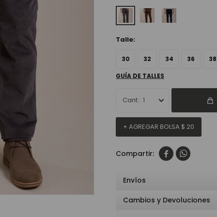
Talle:
30
32
34
36
38
GUÍA DE TALLES
1
+ AGREGAR BOLSA
$
20


Envíos
Cambios y Devoluciones