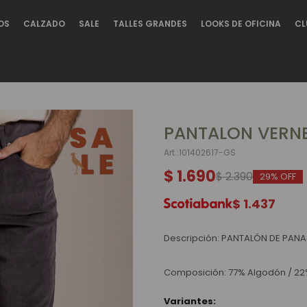
OS
CALZADO
SALE
TALLES GRANDES
LOOKS DE OFICINA
CL
PANTALON VERNE
101402617-GS
$
1.690
$
2.390
29
$
1.437
Descripción: PANTALÓN DE PAN
Composición: 77% Algodón / 22% 
Variantes: