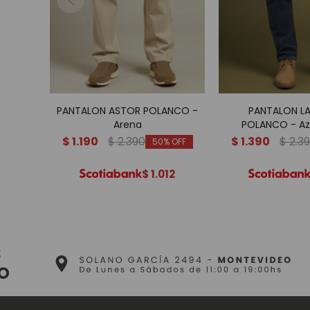
PANTALON ASTOR POLANCO -
PANTALON L
Arena
POLANCO - Azu
$
1.190
$
2.390
$
1.390
$
2.3
50
$
1.012