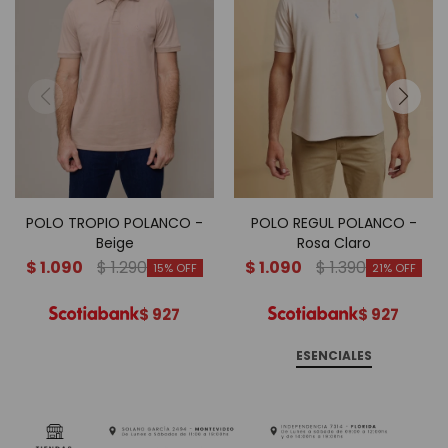
POLO TROPIO POLANCO -
POLO REGUL POLANCO -
Beige
Rosa Claro
$
1.090
$
1.290
$
1.090
$
1.390
15
21
$
927
$
927
ESENCIALES