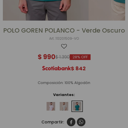
POLO GOREN POLANCO - Verde Oscuro
113201509-VO
$
990
$
1.390
28
$
842
Composición: 100% Algodón
Variantes:

