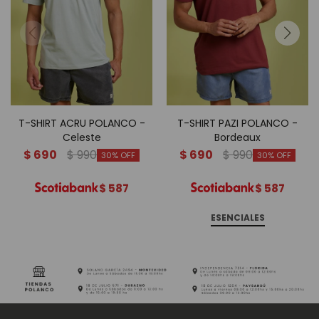
T-SHIRT ACRU POLANCO -
T-SHIRT PAZI POLANCO -
Celeste
Bordeaux
$
690
$
990
$
690
$
990
30
30
$
587
$
587
ESENCIALES