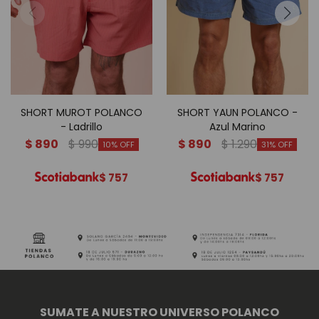
SHORT MUROT POLANCO
SHORT YAUN POLANCO -
- Ladrillo
Azul Marino
$
890
$
990
$
890
$
1.290
10
31
$
757
$
757
SUMATE A NUESTRO UNIVERSO POLANCO