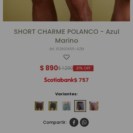
SHORT CHARME POLANCO - Azul
Marino
102601455-AZM
$
890
$
1.290
31
$
757
Variantes:

