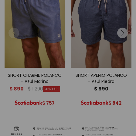
SHORT CHARME POLANCO
SHORT APENIO POLANCO
- Azul Marino
- Azul Piedra
$
890
$
1.290
$
990
31
$
757
$
842