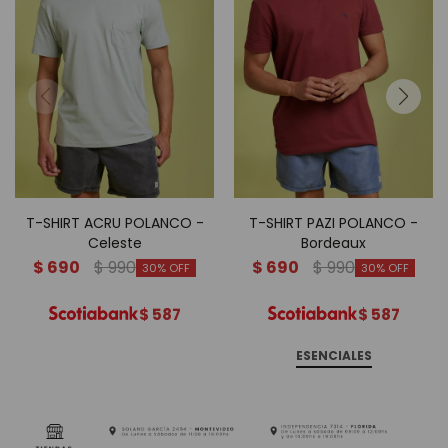
T-SHIRT ACRU POLANCO -
T-SHIRT PAZI POLANCO -
Celeste
Bordeaux
$
690
$
990
$
690
$
990
30
30
$
587
$
587
ESENCIALES