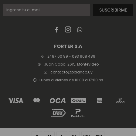
SUSCRIBIRME



FORTER S.A
2487 60 99 - 093 908 489
Juan Cabal 2615, Montevideo
contacto@polanco.uy
Lunes a Viernes de 10:00 a 17:00 hs
© Copyright 2026 / Polanco / FORTER S.A Rut 213720560017