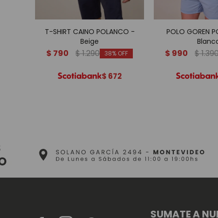
T-SHIRT CAINO POLANCO -
POLO GOREN P
Beige
Blanc
$
790
$
1.290
$
990
$
1.39
38
$
672
SUMATE A NU