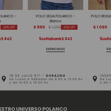
OLANCO -
POLO SELIA POLANCO -
POLO REGUL
o
Blanco
0
$
990
$
1.290
$
1.090
28
23
$
842
$
842
ESENCIALES
ES
ESTRO UNIVERSO POLANCO