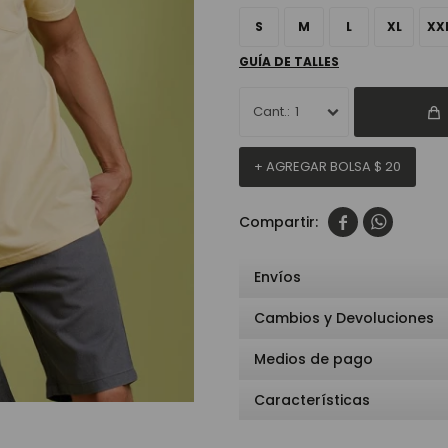
S
M
L
XL
XX
GUÍA DE TALLES
1
+ AGREGAR BOLSA
$
20


Envíos
Cambios y Devoluciones
Medios de pago
Características