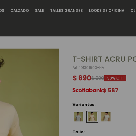
OS
CALZADO
SALE
TALLES GRANDES
LOOKS DE OFICINA
CL
T-SHIRT ACRU P
101301500-NA
$
690
$
990
30
$
587
Variantes:
Talle: