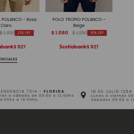
 POLANCO - Rosa
POLO TROPIO POLANCO -
POLO
Claro
Beige
$
1.390
$
1.090
$
1.290
$
1.
21
15
$
927
$
927
ENCIALES