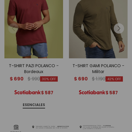
T-SHIRT PAZI POLANCO -
T-SHIRT GAMI POLANCO -
Bordeaux
Militar
$
690
$
990
$
690
$
1.190
30
42
$
587
$
587
ESENCIALES