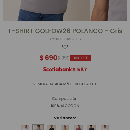
T-SHIRT GOLFOW26 POLANCO - Gris
101303499-GS
$
690
$
990
30
$
587
REMERA BÁSICA M/C - REGULAR FIT
Composición:
100% ALGODÓN
Variantes: