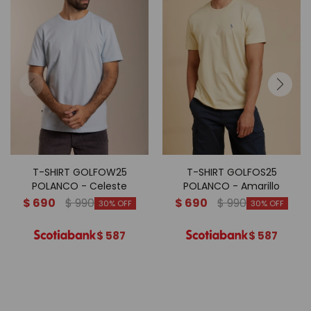
T-SHIRT GOLFOW25
T-SHIRT GOLFOS25
POLANCO - Celeste
POLANCO - Amarillo
$
690
$
990
$
690
$
990
30
30
$
587
$
587