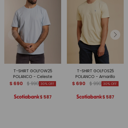
T-SHIRT GOLFOW25
T-SHIRT GOLFOS25
POLANCO - Celeste
POLANCO - Amarillo
$
690
$
990
$
690
$
990
30
30
$
587
$
587