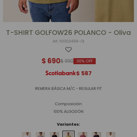
T-SHIRT GOLFOW26 POLANCO - Oliva
101303499-OL
$
690
$
990
30
$
587
REMERA BÁSICA M/C - REGULAR FIT
Composición:
100% ALGODÓN
Variantes: