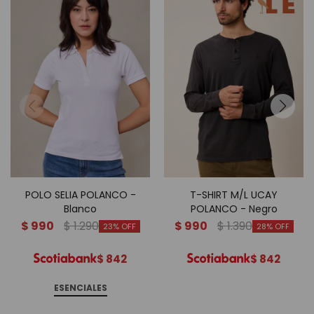
POLO SELIA POLANCO -
T-SHIRT M/L UCAY
Blanco
POLANCO - Negro
$
990
$
1.290
$
990
$
1.390
23
28
$
842
$
842
ESENCIALES