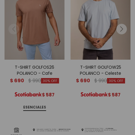
T-SHIRT GOLFOS26
T-SHIRT GOLFOW25
POLANCO - Cafe
POLANCO - Celeste
$
690
$
990
$
690
$
990
30
30
$
587
$
587
ESENCIALES