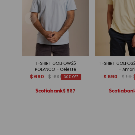
T-SHIRT GOLFOW25
T-SHIRT GOLFOS
POLANCO - Celeste
- Amari
$
690
$
990
$
690
$
990
30
$
587