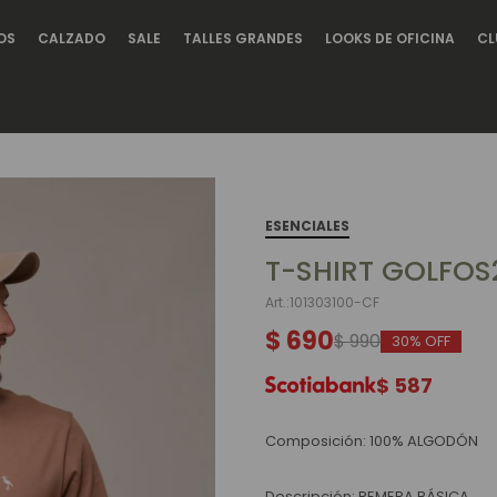
OS
CALZADO
SALE
TALLES GRANDES
LOOKS DE OFICINA
CL
ESENCIALES
T-SHIRT GOLFOS
101303100-CF
$
690
$
990
30
$
587
Composición: 100% ALGODÓN
Descripción: REMERA BÁSICA