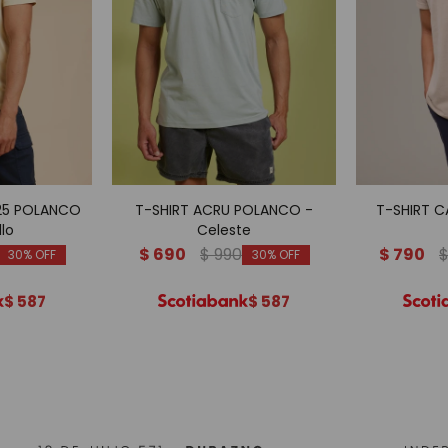
25 POLANCO
T-SHIRT ACRU POLANCO -
T-SHIRT 
llo
Celeste
$
690
$
990
$
790
30
30
$
587
$
587