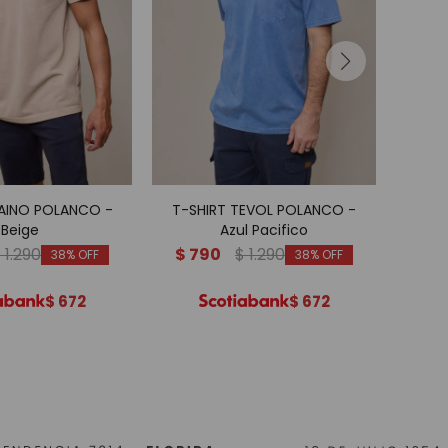
CAINO POLANCO -
T-SHIRT TEVOL POLANCO -
T-S
Beige
Azul Pacifico
$
1.290
$
790
$
1.290
$
38
38
$
672
$
672