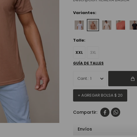
Variantes:
Talle:
XXL
3XL
GUÍA DE TALLES
1
+ AGREGAR BOLSA
$
20


Envíos