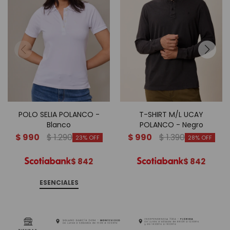
POLO SELIA POLANCO -
T-SHIRT M/L UCAY
Blanco
POLANCO - Negro
$
990
$
1.290
$
990
$
1.390
23
28
$
842
$
842
ESENCIALES