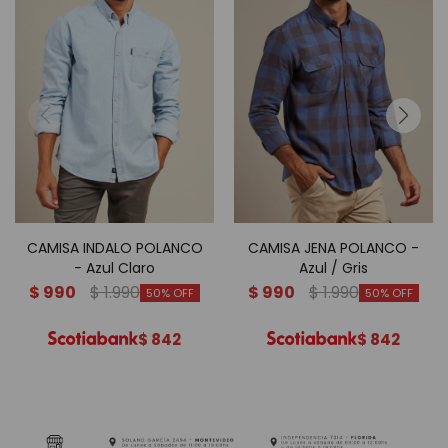
CAMISA INDALO POLANCO
CAMISA JENA POLANCO -
- Azul Claro
Azul / Gris
$
990
$
1.990
$
990
$
1.990
50
50
$
842
$
842