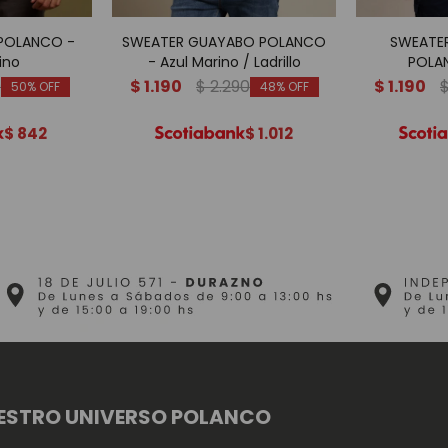
 POLANCO -
SWEATER GUAYABO POLANCO
SWEATER
ino
- Azul Marino / Ladrillo
POLA
0
$
1.190
$
2.290
$
1.190
50
48
$
842
$
1.012
ESTRO UNIVERSO POLANCO