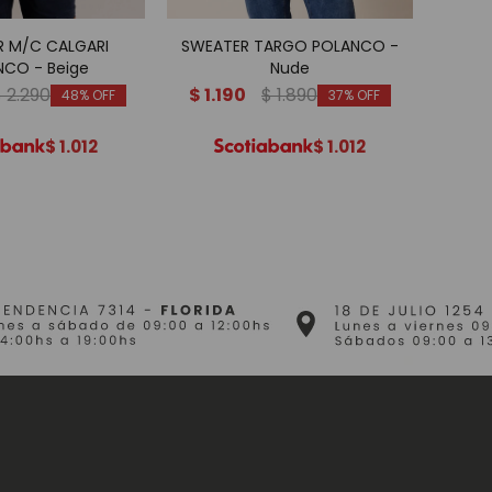
 M/C CALGARI
SWEATER TARGO POLANCO -
C
NCO - Beige
Nude
PO
$
2.290
$
1.190
$
1.890
$
1.
48
37
$
1.012
$
1.012