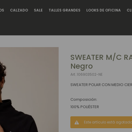
OS
CALZADO
SALE
TALLES GRANDES
LOOKS DE OFICINA
CL
SWEATER M/C R
Negro
106903502-NE
SWEATER POLAR CON MEDIO CIE
Composición:
100% POLIÉSTER
Este artículo está agotado