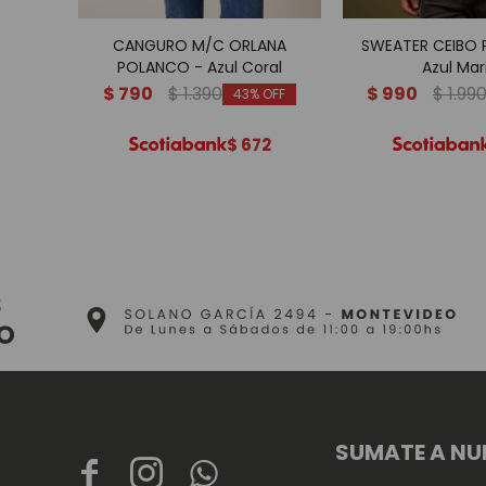
CANGURO M/C ORLANA
SWEATER CEIBO
POLANCO - Azul Coral
Azul Mar
$
790
$
1.390
$
990
$
1.99
43
$
672
SUMATE A NU


