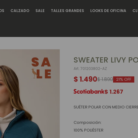
OS
CALZADO
SALE
TALLES GRANDES
LOOKS DE OFICINA
CL
SWEATER LIVY P
701203802-AZ
$
1.490
$
1.890
21
$
1.267
SUÉTER POLAR CON MEDIO CIERR
Composición:
100% POLIÉSTER