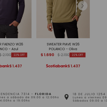
R FAENZO W26
SWEATER PIAVE W26
TEJID
NCO - Azul
POLANCO - Oliva
$
2.190
$
1.690
$
2.190
$
1.
22
22
$
1.437
$
1.437