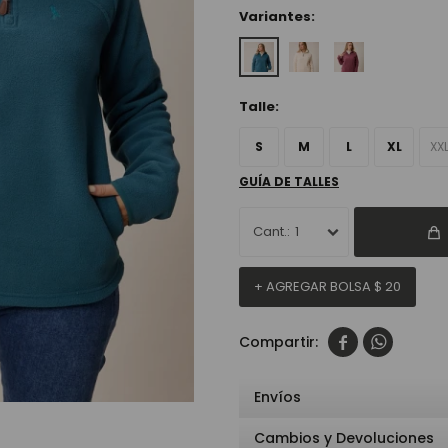
Variantes:
Talle:
S
M
L
XL
XX
GUÍA DE TALLES
1
+ AGREGAR BOLSA
$
20


Envíos
Cambios y Devoluciones