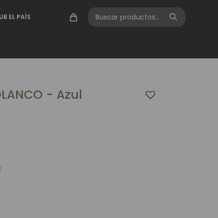
UB EL PAÍS
OLANCO - Azul
E