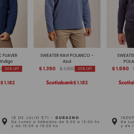
 FUAVER
SWEATER RAVI POLANCO -
SWEATE
Indigo
Azul
POLA
0
$
1.390
$
1.990
$
1.690
30
30
$
1.182
$
1.182