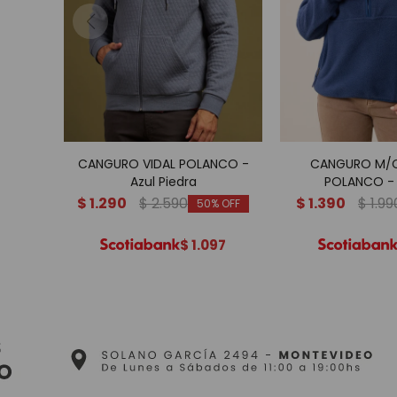
CANGURO VIDAL POLANCO -
CANGURO M/C
Azul Piedra
POLANCO - 
$
1.290
$
2.590
$
1.390
$
1.99
50
$
1.097