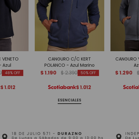
 VENETO
CANGURO C/C KERT
CANGURO V
 Azul
POLANCO - Azul Marino
Az
0
$
1.190
$
2.390
$
1.290
48
50
$
1.012
$
1.012
ESENCIALES