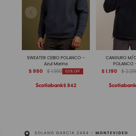
SWEATER CEIBO POLANCO -
CANGURO M/C
Azul Marino
POLANCO -
$
990
$
1.990
$
1.190
$
2.29
50
$
842