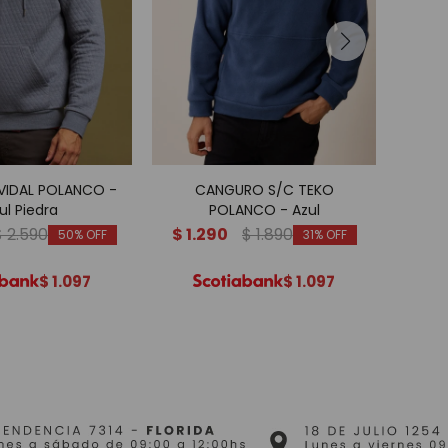
IDAL POLANCO -
CANGURO S/C TEKO
SWE
ul Piedra
POLANCO - Azul
$
2.590
$
1.290
$
1.890
$
1.
50
31
$
1.097
$
1.097