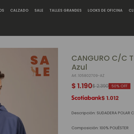
OS
CALZADO
SALE
TALLES GRANDES
LOOKS DE OFICINA
CL
CANGURO C/C T
Azul
105802709-AZ
$
1.190
$
2.390
50
$
1.012
Descripción: SUDADERA POLAR C
Composición: 100% POLIÉSTER