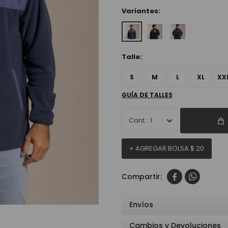
Variantes:
Talle:
S
M
L
XL
XX
GUÍA DE TALLES
1
+ AGREGAR BOLSA
$
20


Envíos
Cambios y Devoluciones