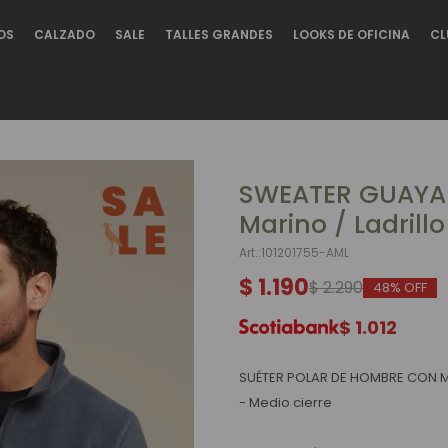
OS
CALZADO
SALE
TALLES GRANDES
LOOKS DE OFICINA
CL
SWEATER GUAYA
Marino / Ladrillo
101201755-AML
$
1.190
$
2.290
48
$
1.012
SUÉTER POLAR DE HOMBRE CON M
- Medio cierre