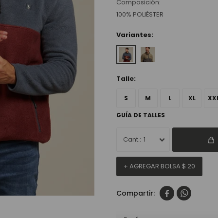
Composición:
100% POLIÉSTER
Variantes:
Talle:
S
M
L
XL
XX
GUÍA DE TALLES
1
+ AGREGAR BOLSA
$
20

