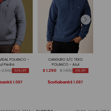
IDAL POLANCO -
CANGURO S/C TEKO
SWE
ul Piedra
POLANCO - Azul
$
2.590
$
1.290
$
1.890
$
1.
50
31
$
1.097
$
1.097