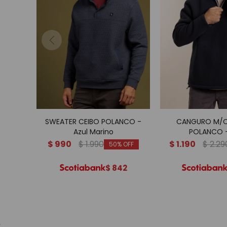
SWEATER CEIBO POLANCO -
CANGURO M/C
Azul Marino
POLANCO -
$
990
$
1.990
$
1.190
$
2.29
50
$
842