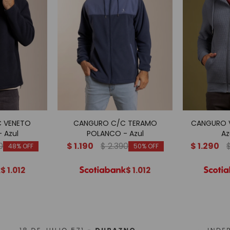
 VENETO
CANGURO C/C TERAMO
CANGURO V
 Azul
POLANCO - Azul
Az
0
$
1.190
$
2.390
$
1.290
48
50
$
1.012
$
1.012