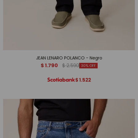
JEAN LENARO POLANCO - Negro
$
1.790
$
2.590
30
$
1.522