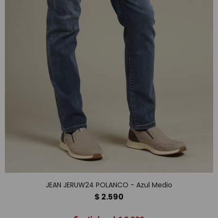
JEAN JERUW24 POLANCO - Azul Medio
$
2.590