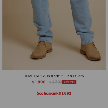
JEAN JERUS25 POLANCO - Azul Claro
$
1.990
$
2.590
23
$
1.692