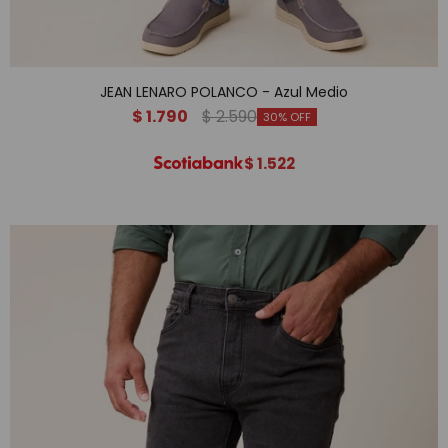
JEAN LENARO POLANCO - Azul Medio
$
1.790
$
2.590
30
$
1.522