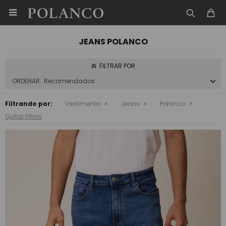

JEANS POLANCO
Recomendados
Filtrando por:
Vestimenta
Jeans
Polanco
Quitar filtros