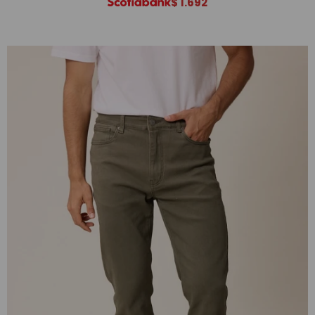
$
1.692