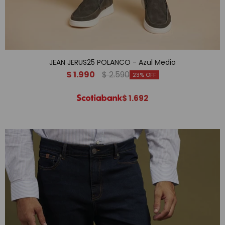
JEAN JERUS25 POLANCO - Azul Medio
$
1.990
$
2.590
23
$
1.692