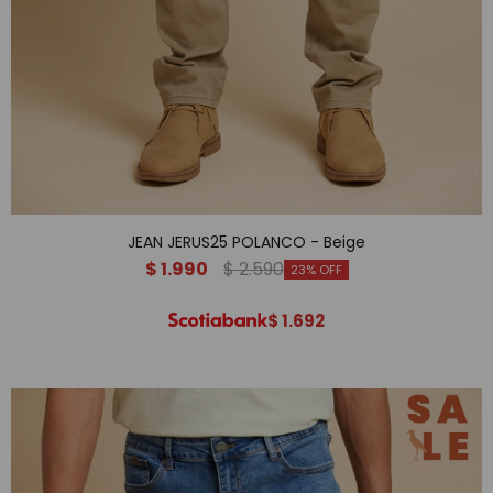
JEAN JERUS25 POLANCO - Beige
$
1.990
$
2.590
23
$
1.692