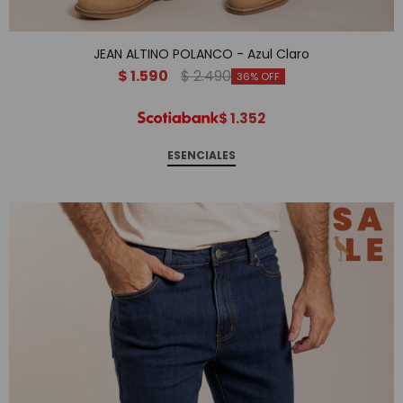
JEAN ALTINO POLANCO - Azul Claro
$
1.590
$
2.490
36
$
1.352
ESENCIALES