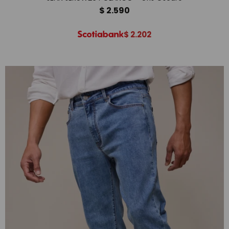
$
2.590
$
2.202