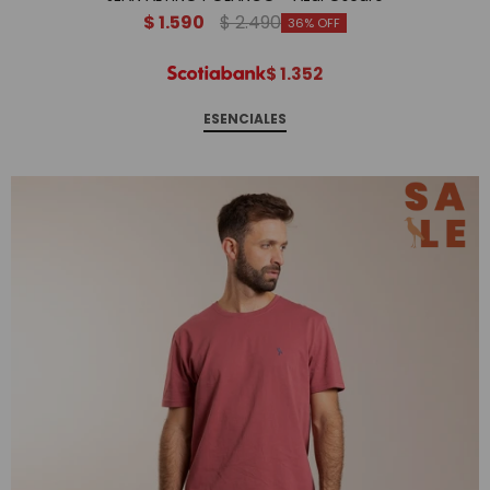
$
1.590
$
2.490
36
$
1.352
ESENCIALES