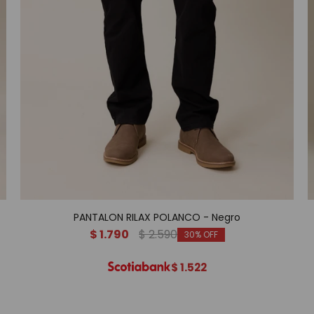
PANTALON RILAX POLANCO - Negro
$
1.790
$
2.590
30
$
1.522