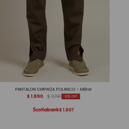
PANTALON CHIPW24 POLANCO - Militar
$
1.890
$
2.190
13
$
1.607