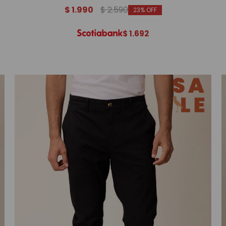
$
1.990
$
2.590
23
$
1.692