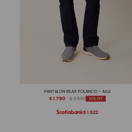
PANTALON RILAX POLANCO - Azul
$
1.790
$
2.590
30
$
1.522