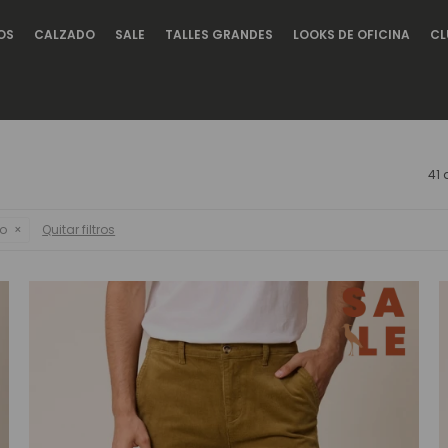
OS
CALZADO
SALE
TALLES GRANDES
LOOKS DE OFICINA
CL
41 
co
Quitar filtros