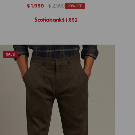
$
1.990
$
2.590
23
$
1.692