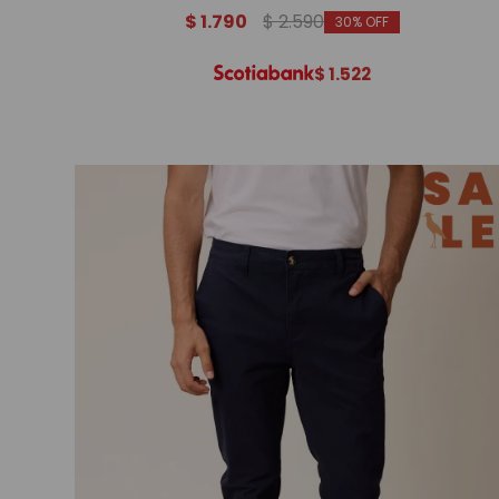
$
1.790
$
2.590
30
$
1.522