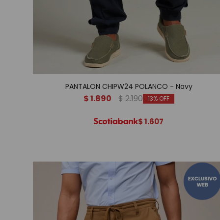
PANTALON CHIPW24 POLANCO - Navy
$
1.890
$
2.190
13
$
1.607