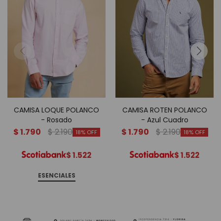
CAMISA LOQUE POLANCO
CAMISA ROTEN POLANCO
- Rosado
- Azul Cuadro
$
1.790
$
2.190
$
1.790
$
2.190
18
18
$
1.522
$
1.522
ESENCIALES