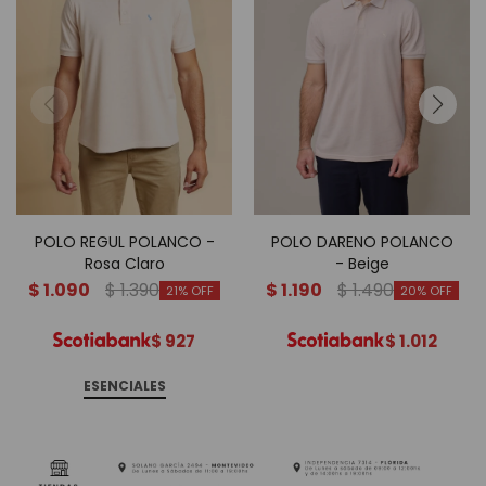
POLO REGUL POLANCO -
POLO DARENO POLANCO
Rosa Claro
- Beige
$
1.090
$
1.390
$
1.190
$
1.490
21
20
$
927
$
1.012
ESENCIALES