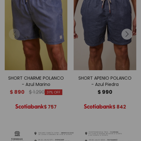
SHORT CHARME POLANCO
SHORT APENIO POLANCO
- Azul Marino
- Azul Piedra
$
890
$
1.290
$
990
31
$
757
$
842