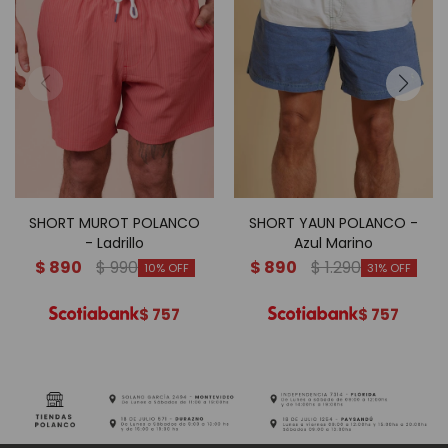
SHORT MUROT POLANCO
SHORT YAUN POLANCO -
- Ladrillo
Azul Marino
$
890
$
990
$
890
$
1.290
10
31
$
757
$
757