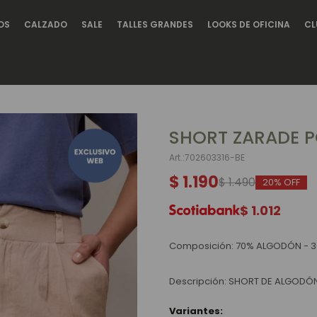
OS
CALZADO
SALE
TALLES GRANDES
LOOKS DE OFICINA
CL
SHORT ZARADE P
702603316-BE
$
1.190
$
1.490
20
$
1.012
Composición: 70% ALGODÓN - 3
Descripción: SHORT DE ALGODÓ
Variantes: