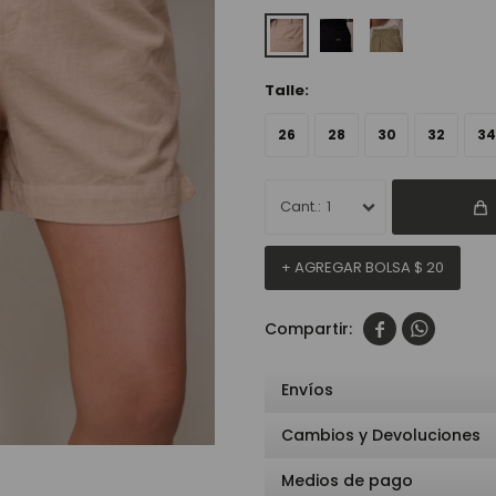
Talle:
26
28
30
32
34
1
+ AGREGAR BOLSA
$
20


Envíos
Cambios y Devoluciones
Medios de pago