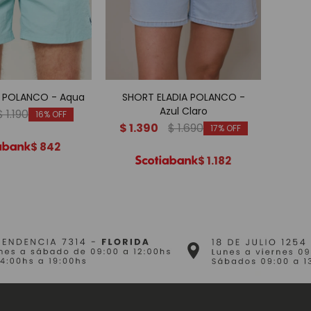
 POLANCO - Aqua
SHORT ELADIA POLANCO -
SHOR
Azul Claro
$
1.190
16
$
1.390
$
1.690
$
1.
17
$
842
$
1.182