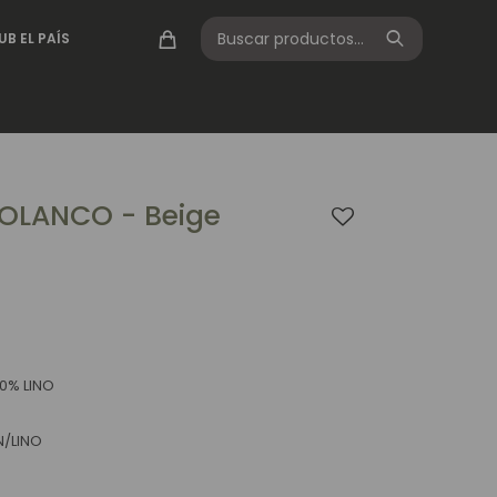
UB EL PAÍS
OLANCO - Beige
0% LINO
N/LINO