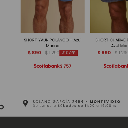
SHORT YAUN POLANCO - Azul
SHORT CHARME 
Marino
Azul Mar
$
890
$
1.290
$
890
$
1.29
31
$
757