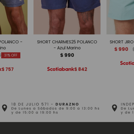
POLANCO -
SHORT CHARMES25 POLANCO
SHORT JIRO
ino
- Azul Marino
$
990
0
$
990
31
$
757
$
842