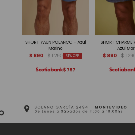
SHORT YAUN POLANCO - Azul
SHORT CHARME 
Marino
Azul Mar
$
890
$
1.290
$
890
$
1.29
31
$
757