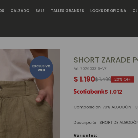
OS
CALZADO
SALE
TALLES GRANDES
LOOKS DE OFICINA
CL
SHORT ZARADE P
702603316-VE
$
1.190
$
1.490
20
$
1.012
Composición: 70% ALGODÓN - 3
Descripción: SHORT DE ALGODÓ
Variantes: