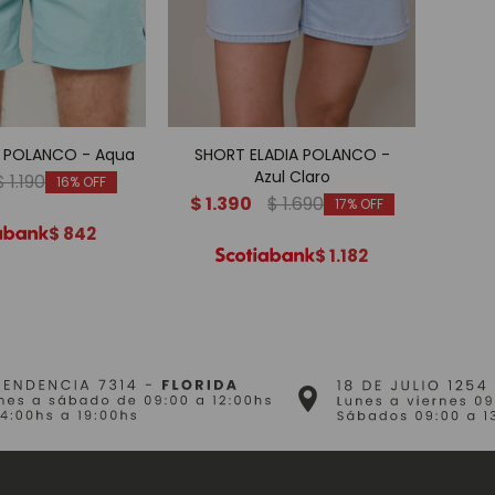
 POLANCO - Aqua
SHORT ELADIA POLANCO -
SHOR
Azul Claro
$
1.190
16
$
1.390
$
1.690
$
1.
17
$
842
$
1.182