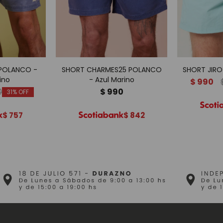
POLANCO -
SHORT CHARMES25 POLANCO
SHORT JIRO
ino
- Azul Marino
$
990
0
$
990
31
$
757
$
842