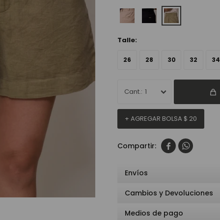
Talle:
26
28
30
32
34
1
+ AGREGAR BOLSA
$
20


Envíos
Cambios y Devoluciones
Medios de pago