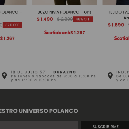
 POLANCO -
BUZO NIVIA POLANCO - Gris
TEJIDO FA
Az
$
1.490
$
2.890
48
90
$
1.690
37
$
1.267
$
1.267
ESTRO UNIVERSO POLANCO
SUSCRIBIRME