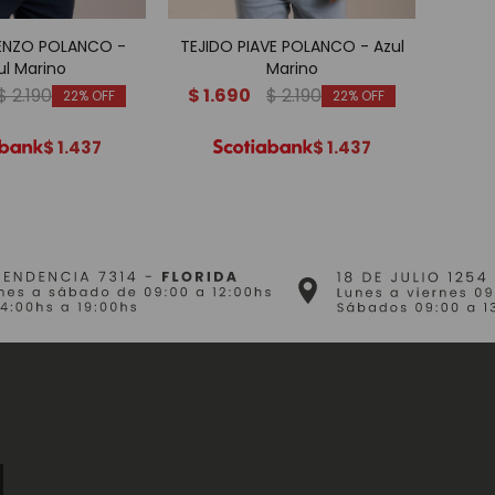
ENZO POLANCO -
TEJIDO PIAVE POLANCO - Azul
BU
ul Marino
Marino
$
2.190
$
1.690
$
2.190
$
1.
22
22
$
1.437
$
1.437