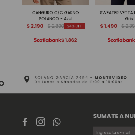
CANGURO C/C GARNO
SWEATER VETTA
POLANCO - Azul
Gris
$
2.190
$
2.890
$
1.490
$
2.3
24
$
1.862
SUMATE A NU


