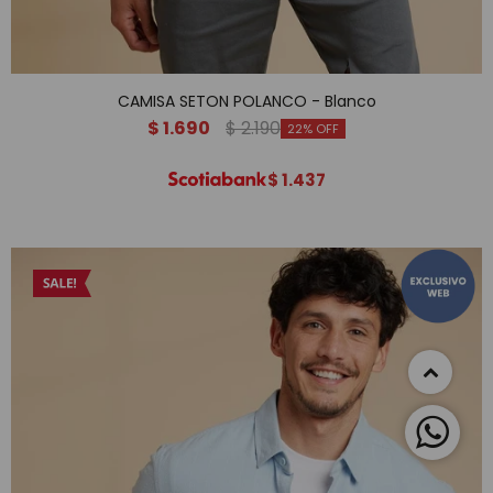
CAMISA SETON POLANCO - Blanco
$
1.690
$
2.190
22
$
1.437