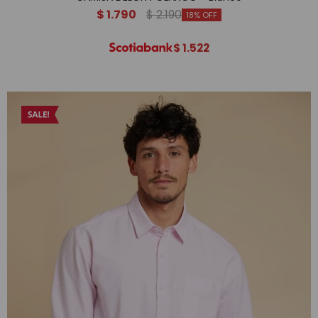
$
1.790
$
2.190
18
$
1.522