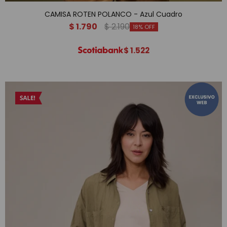
CAMISA ROTEN POLANCO - Azul Cuadro
$
1.790
$
2.190
18
$
1.522