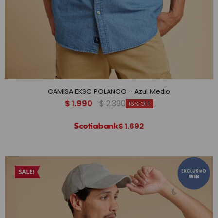
CAMISA EKSO POLANCO - Azul Medio
$
1.990
$
2.390
16
$
1.692