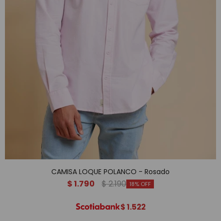
CAMISA LOQUE POLANCO - Rosado
$
1.790
$
2.190
18
$
1.522