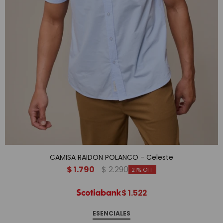
CAMISA RAIDON POLANCO - Celeste
$
1.790
$
2.290
21
$
1.522
ESENCIALES