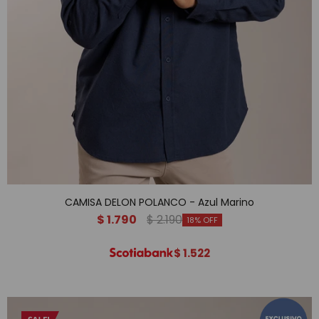
CAMISA DELON POLANCO - Azul Marino
$
1.790
$
2.190
18
$
1.522