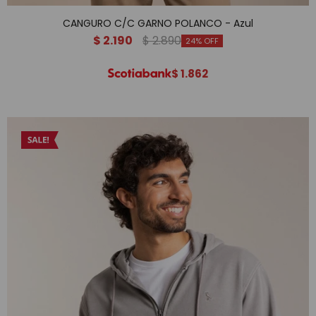
CANGURO C/C GARNO POLANCO - Azul
$
2.190
$
2.890
24
$
1.862