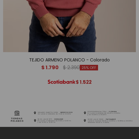
TEJIDO ARMENO POLANCO - Colorado
$
1.790
$
2.390
25
$
1.522