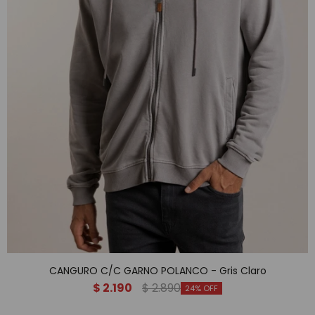
CANGURO C/C GARNO POLANCO - Gris Claro
$
2.190
$
2.890
24