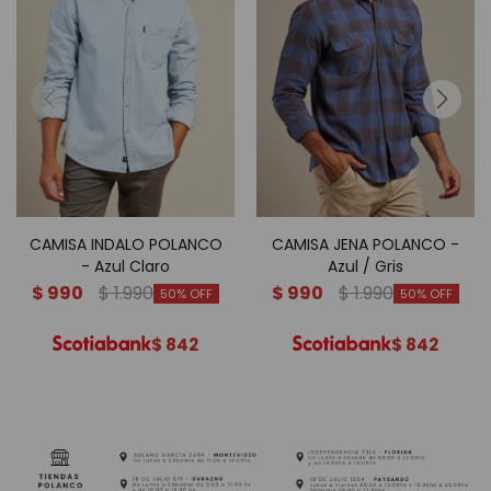
CAMISA INDALO POLANCO
CAMISA JENA POLANCO -
- Azul Claro
Azul / Gris
$
990
$
1.990
$
990
$
1.990
50
50
$
842
$
842