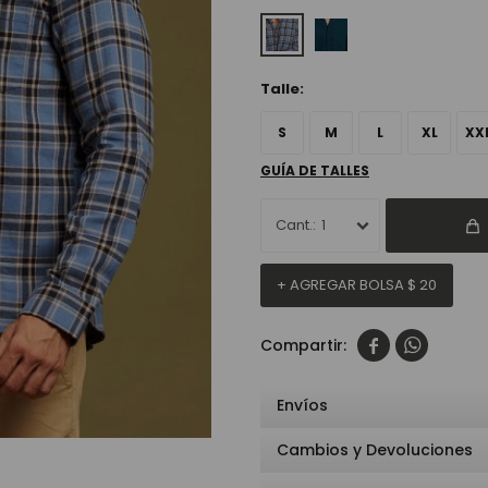
Talle:
S
M
L
XL
XX
GUÍA DE TALLES
1
+ AGREGAR BOLSA
$
20


Envíos
Cambios y Devoluciones