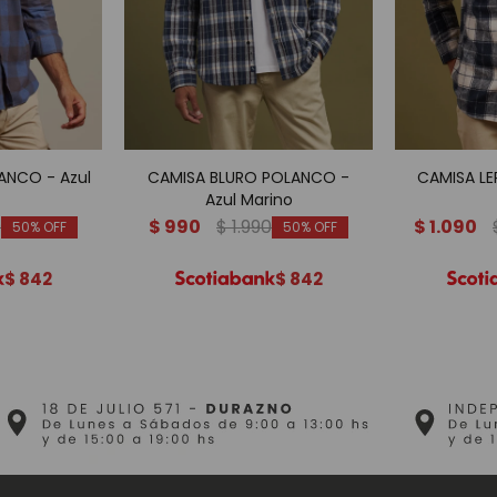
ANCO - Azul
CAMISA BLURO POLANCO -
CAMISA L
Azul Marino
0
$
990
$
1.990
$
1.090
50
50
$
842
$
842