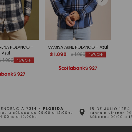
ERENA POLANCO -
CAMISA ARNE POLANCO - Azul
CAM
Azul
$
1.090
$
1.990
45
$
1.990
$
1.
45
$
927
$
927