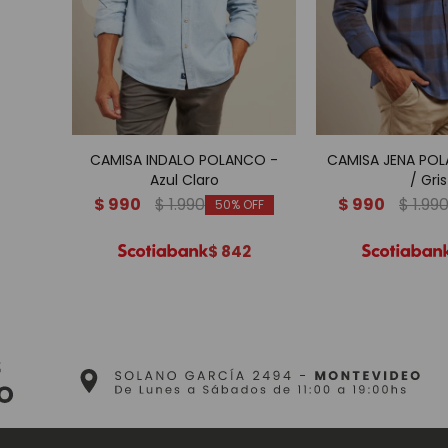
CAMISA INDALO POLANCO -
CAMISA JENA POL
Azul Claro
/ Gris
$
990
$
1.990
$
990
$
1.99
50
$
842