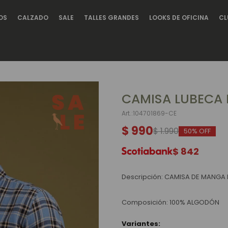
OS
CALZADO
SALE
TALLES GRANDES
LOOKS DE OFICINA
CL
CAMISA LUBECA 
104701869-CE
$
990
$
1.990
50
$
842
Descripción: CAMISA DE MANGA
Composición: 100% ALGODÓN
Variantes: