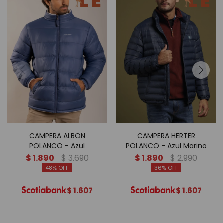
CAMPERA ALBON
CAMPERA HERTER
POLANCO - Azul
POLANCO - Azul Marino
$
1.890
$
3.690
$
1.890
$
2.990
48
36
$
1.607
$
1.607