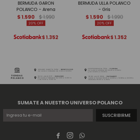
BERMUDA GARON
BERMUDA ULLA POLANCO
POLANCO - Arena
- Gris
$
1.590
$
1.990
$
1.590
$
1.990
20
20
$
1.352
$
1.352
SUMATE A NUESTRO UNIVERSO POLANCO
SUSCRIBIRME


