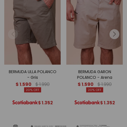
BERMUDA ULLA POLANCO
BERMUDA GARON
- Gris
POLANCO - Arena
$
1.590
$
1.990
$
1.590
$
1.990
20
20
$
1.352
$
1.352