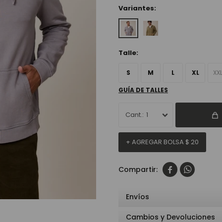
Variantes:
Talle:
S
M
L
XL
XX
GUÍA DE TALLES
1
+ AGREGAR BOLSA
$
20


Envíos
Cambios y Devoluciones