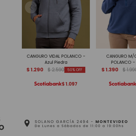
CANGURO VIDAL POLANCO -
CANGURO M/C
Azul Piedra
POLANCO - 
$
1.290
$
2.590
$
1.390
$
1.99
50
$
1.097