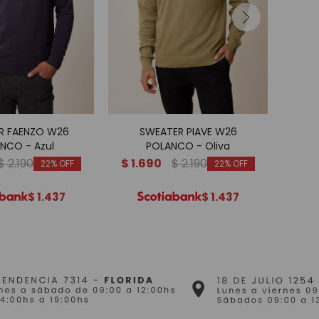
R FAENZO W26
SWEATER PIAVE W26
TEJID
NCO - Azul
POLANCO - Oliva
$
2.190
$
1.690
$
2.190
$
1.
22
22
$
1.437
$
1.437