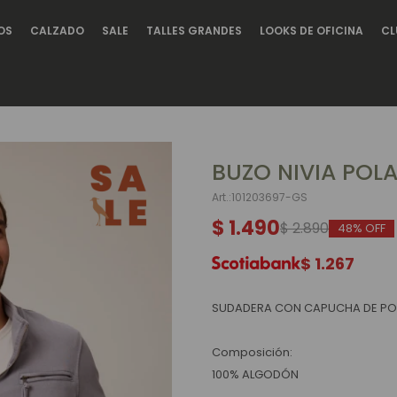
OS
CALZADO
SALE
TALLES GRANDES
LOOKS DE OFICINA
CL
BUZO NIVIA POLA
101203697-GS
$
1.490
$
2.890
48
$
1.267
SUDADERA CON CAPUCHA DE PO
Composición:
100% ALGODÓN