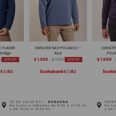
 FUAVER
SWEATER RAVI POLANCO -
SWEATE
Indigo
Azul
POLA
0
$
1.390
$
1.990
$
1.690
30
30
$
1.182
$
1.182