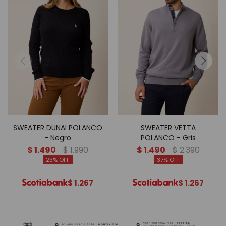
SWEATER DUNAI POLANCO
SWEATER VETTA
- Negro
POLANCO - Gris
$
1.490
$
1.990
$
1.490
$
2.390
25
37
$
1.267
$
1.267