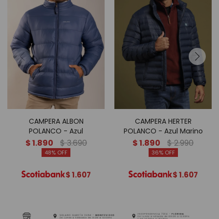
CAMPERA ALBON
CAMPERA HERTER
POLANCO - Azul
POLANCO - Azul Marino
$
1.890
$
3.690
$
1.890
$
2.990
48
36
$
1.607
$
1.607