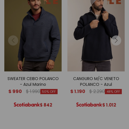
SWEATER CEIBO POLANCO
CANGURO M/C VENETO
- Azul Marino
POLANCO - Azul
$
990
$
1.990
$
1.190
$
2.290
50
48
$
842
$
1.012