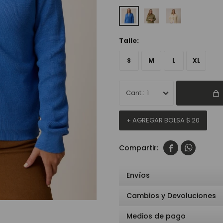
Talle:
S
M
L
XL
1
+ AGREGAR BOLSA
$
20


Envíos
Cambios y Devoluciones
Medios de pago