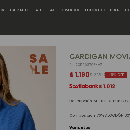
OS
CALZADO
SALE
TALLES GRANDES
LOOKS DE OFICINA
CL
CARDIGAN MOVI
705603798-AZ
$
1.190
$
2.290
48
$
1.012
Descripción: SUÉTER DE PUNTO 
Composición: 70% ALGODÓN 30
Variantes: