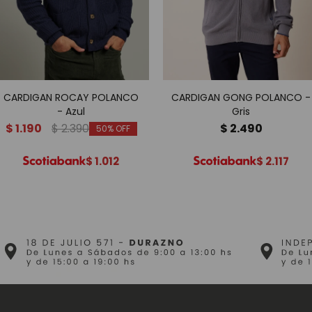
CARDIGAN ROCAY POLANCO
CARDIGAN GONG POLANCO -
- Azul
Gris
$
1.190
$
2.390
$
2.490
50
$
1.012
$
2.117