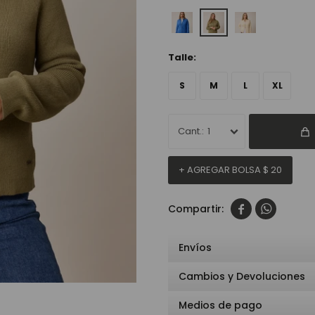
Talle:
S
M
L
XL
1
+ AGREGAR BOLSA
$
20


Envíos
Cambios y Devoluciones
Medios de pago