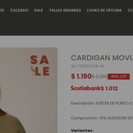
OS
CALZADO
SALE
TALLES GRANDES
LOOKS DE OFICINA
CL
CARDIGAN MOVI
705603798-OL
$
1.190
$
2.290
48
$
1.012
Descripción: SUÉTER DE PUNTO 
Composición: 70% ALGODÓN 30
Variantes: