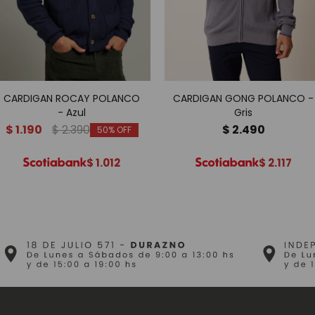
CARDIGAN ROCAY POLANCO
CARDIGAN GONG POLANCO -
- Azul
Gris
$
1.190
$
2.390
$
2.490
50
$
1.012
$
2.117